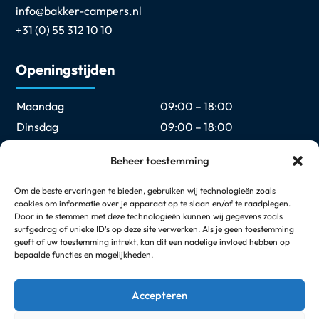
info@bakker-campers.nl
+31 (0) 55 312 10 10
Openingstijden
Maandag
09:00 – 18:00
Dinsdag
09:00 – 18:00
Woensdag
09:00 – 18:00
Beheer toestemming
Donderdag
09:00 – 18:00
Vrijdag
09:00 – 18:00
Om de beste ervaringen te bieden, gebruiken wij technologieën zoals
cookies om informatie over je apparaat op te slaan en/of te raadplegen.
Zaterdag
09:00 – 17:00
Door in te stemmen met deze technologieën kunnen wij gegevens zoals
Zondag
Gesloten
surfgedrag of unieke ID's op deze site verwerken. Als je geen toestemming
geeft of uw toestemming intrekt, kan dit een nadelige invloed hebben op
bepaalde functies en mogelijkheden.
Elke eerste en laatste zondag van de maand geopend
van 12:00 t/m 17:00
Accepteren