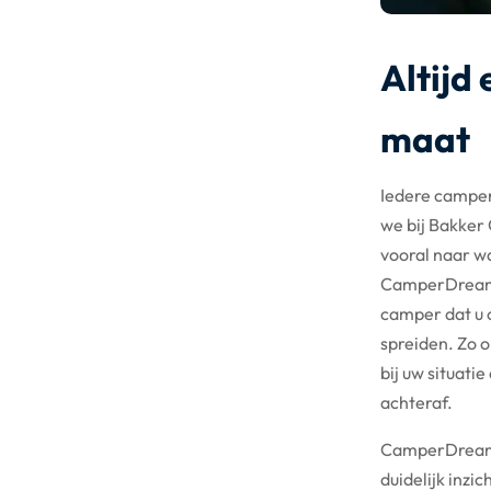
Altijd
maat
Iedere camper
we bij Bakker 
vooral naar wa
CamperDreams
camper dat u o
spreiden. Zo o
bij uw situati
achteraf.
CamperDreams 
duidelijk inzic