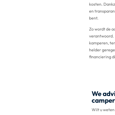
kosten. Dankzi
en transparant
bent.
Zo wordt de a
verantwoord. U
kamperen, terw
helder gerege
financiering di
We advi
camper 
Wilt u weten