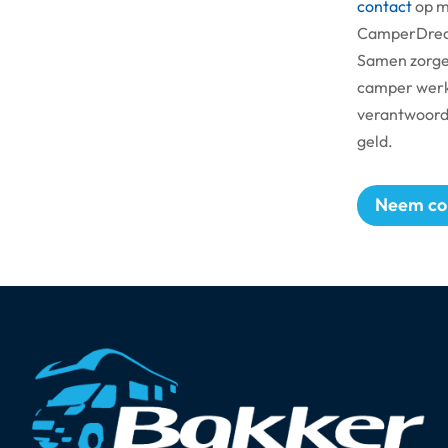
contact
op m
CamperDream
Samen zorge
camper werke
verantwoord e
geld.
Neem co