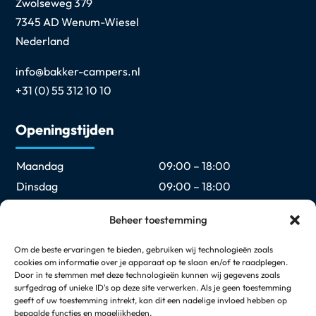
Zwolseweg 379
7345 AD Wenum-Wiesel
Nederland
info@bakker-campers.nl
+31 (0) 55 312 10 10
Openingstijden
Maandag
09:00 – 18:00
Dinsdag
09:00 – 18:00
Woensdag
09:00 – 18:00
Beheer toestemming
Donderdag
09:00 – 18:00
Vrijdag
09:00 – 18:00
Om de beste ervaringen te bieden, gebruiken wij technologieën zoals
cookies om informatie over je apparaat op te slaan en/of te raadplegen.
Zaterdag
09:00 – 17:00
Door in te stemmen met deze technologieën kunnen wij gegevens zoals
Zondag
Gesloten
surfgedrag of unieke ID's op deze site verwerken. Als je geen toestemming
geeft of uw toestemming intrekt, kan dit een nadelige invloed hebben op
bepaalde functies en mogelijkheden.