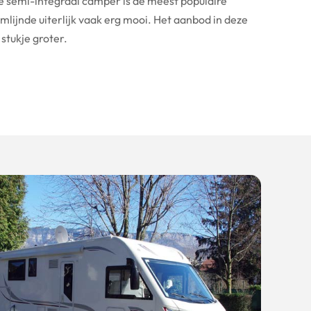
De semi-integraal camper is de meest populaire
lijnde uiterlijk vaak erg mooi. Het aanbod in deze
 stukje groter.