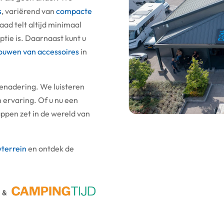
s
, variërend van
compacte
aad telt altijd minimaal
tie is. Daarnaast kunt u
ouwen van accessoires
in
enadering. We luisteren
 ervaring. Of u nu een
ppen zet in de wereld van
terrein
en ontdek de