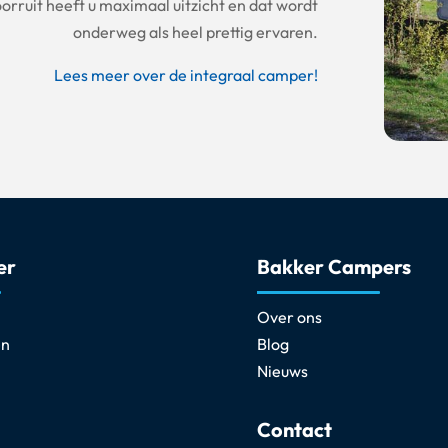
orruit heeft u maximaal uitzicht en dat wordt
onderweg als heel prettig ervaren.
Lees meer over de integraal camper!
er
Bakker Campers
Over ons
en
Blog
Nieuws
Contact