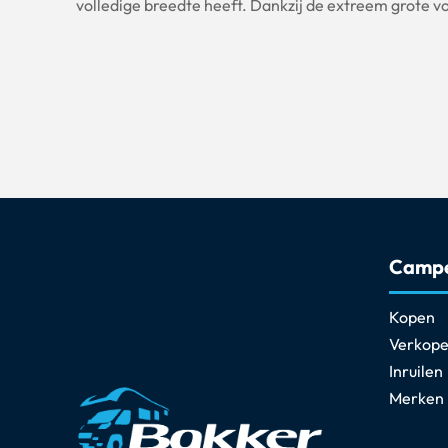
volledige breedte heeft. Dankzij de extreem grote vo
Camp
Kopen
Verkop
Inruilen
Merken