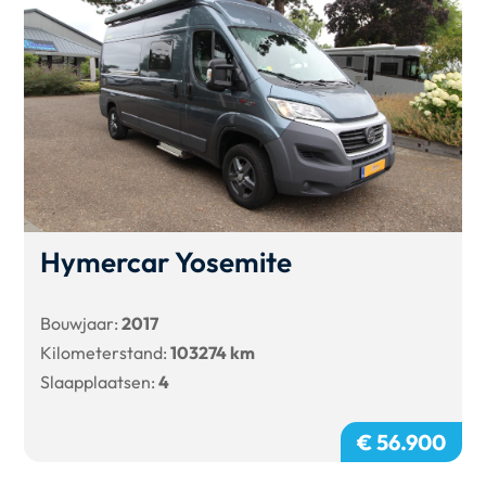
Hymercar Yosemite
Bouwjaar:
2017
Kilometerstand:
103274 km
Slaapplaatsen:
4
€ 56.900