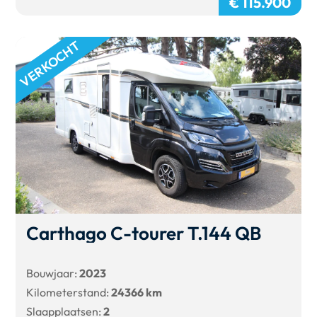
€ 115.900
VERKOCHT
Carthago C-tourer T.144 QB
Bouwjaar:
2023
Kilometerstand:
24366 km
Slaapplaatsen:
2