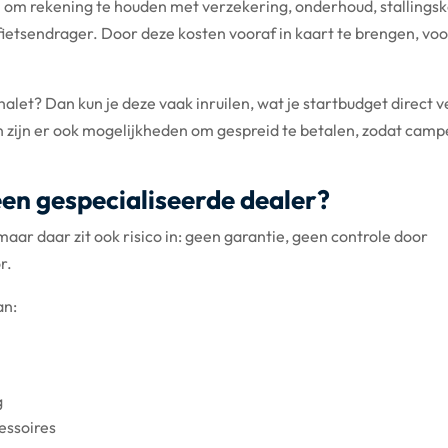
im om rekening te houden met verzekering, onderhoud, stallings
fietsendrager. Door deze kosten vooraf in kaart te brengen, vo
halet? Dan kun je deze vaak inruilen, wat je startbudget direct 
n zijn er ook mogelijkheden om gespreid te betalen, zodat camp
en gespecialiseerde dealer?
maar daar zit ook risico in: geen garantie, geen controle door
r.
an:
g
essoires