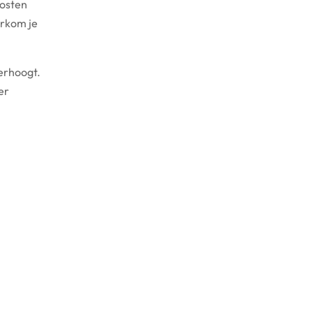
kosten
orkom je
verhoogt.
er