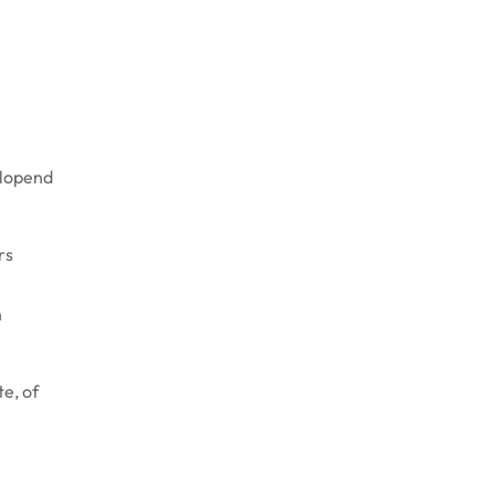
rlopend
rs
n
e, of