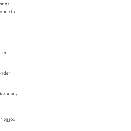
hands
open in
n en
onder
betalen,
 bij jou