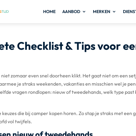
HOME
AANBOD
MERKEN
DIENS
e Checklist & Tips voor e
 niet zomaar even snel doorheen klikt. Het gaat niet om een set
aarmee je straks weekenden, vakanties en misschien wel je pe
lfde vragen rondlopen: nieuw of tweedehands, welk type past b
e keuzes die bij camper kopen horen. Zo stap je straks met een 
fd vol twijfels.
ssen nieuw of tweedehands