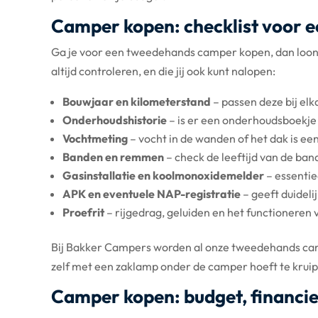
Camper kopen: checklist voor
Ga je voor een tweedehands camper kopen, dan loont h
altijd controleren, en die jij ook kunt nalopen:
Bouwjaar en kilometerstand
– passen deze bij elk
Onderhoudshistorie
– is er een onderhoudsboekj
Vochtmeting
– vocht in de wanden of het dak is ee
Banden en remmen
– check de leeftijd van de bande
Gasinstallatie en koolmonoxidemelder
– essentiee
APK en eventuele NAP-registratie
– geeft duideli
Proefrit
– rijgedrag, geluiden en het functioneren v
Bij Bakker Campers worden al onze tweedehands campe
zelf met een zaklamp onder de camper hoeft te krui
Camper kopen: budget, financier