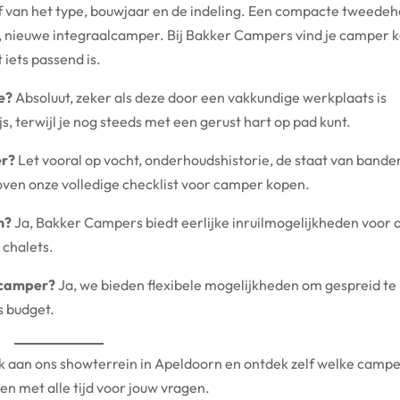
f van het type, bouwjaar en de indeling. Een compacte tweede
, nieuwe integraalcamper. Bij Bakker Campers vind je camper k
 iets passend is.
e?
Absoluut, zeker als deze door een vakkundige werkplaats is
s, terwijl je nog steeds met een gerust hart op pad kunt.
er?
Let vooral op vocht, onderhoudshistorie, de staat van bande
rboven onze volledige checklist voor camper kopen.
n?
Ja, Bakker Campers biedt eerlijke inruilmogelijkheden voor 
 chalets.
n camper?
Ja, we bieden flexibele mogelijkheden om gespreid te 
s budget.
k aan ons showterrein in Apeldoorn en ontdek zelf welke camper
en met alle tijd voor jouw vragen.