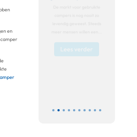
Waarom nu een camper
ebben
kopen in 2026? Het lijkt
misschien geen logisch
moment. De wereld is...
gen en
e camper
Lees verder
de
ikte
camper