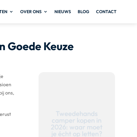
TEN
OVER ONS
NIEUWS
BLOG
CONTACT
en Goede Keuze
je
nsioen
ij ons,
gerust
Waarom nu een
camper kopen in
2026?