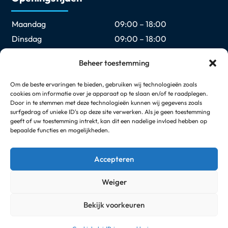
Maandag
09:00 – 18:00
Dinsdag
09:00 – 18:00
Woensdag
09:00 – 18:00
Beheer toestemming
Donderdag
09:00 – 18:00
Vrijdag
09:00 – 18:00
Om de beste ervaringen te bieden, gebruiken wij technologieën zoals
cookies om informatie over je apparaat op te slaan en/of te raadplegen.
Zaterdag
09:00 – 17:00
Door in te stemmen met deze technologieën kunnen wij gegevens zoals
Zondag
Gesloten
surfgedrag of unieke ID's op deze site verwerken. Als je geen toestemming
geeft of uw toestemming intrekt, kan dit een nadelige invloed hebben op
bepaalde functies en mogelijkheden.
Elke eerste en laatste zondag van de maand geopend
van 12:00 t/m 17:00
Accepteren
Weiger
© Copyright 2026
Arimpex Media Services
Bekijk voorkeuren
Neem contact met ons op