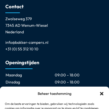
Contact
Zwolseweg 379
7345 AD Wenum-Wiesel
Nederland
info@bakker-campers.nl
+31 (0) 55 312 10 10
Openingstijden
Maandag
09:00 – 18:00
Dinsdag
09:00 – 18:00
Woensdag
09:00 – 18:00
Beheer toestemming
Donderdag
09:00 – 18:00
Vrijdag
09:00 – 18:00
Om de beste ervaringen te bieden, gebruiken wij technologieën zoals
cookies om informatie over je apparaat op te slaan en/of te raadplegen.