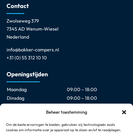
Contact
Zwolseweg 379
7345 AD Wenum-Wiesel
Nederland
info@bakker-campers.nl
+31 (0) 55 312 10 10
Openingstijden
Maandag
09:00 – 18:00
Dinsdag
09:00 – 18:00
Woensdag
09:00 – 18:00
Beheer toestemming
Donderdag
09:00 – 18:00
Vrijdag
09:00 – 18:00
Om de beste ervaringen te bieden, gebruiken wij technologieën zoals
cookies om informatie over je apparaat op te slaan en/of te raadplegen.
Zaterdag
09:00 – 17:00