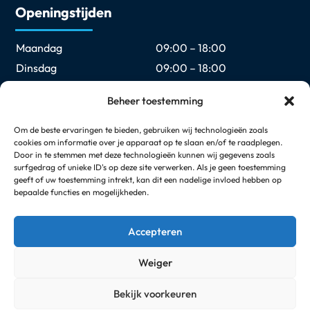
Openingstijden
Maandag
09:00 – 18:00
Dinsdag
09:00 – 18:00
Woensdag
09:00 – 18:00
Beheer toestemming
Donderdag
09:00 – 18:00
Vrijdag
09:00 – 18:00
Om de beste ervaringen te bieden, gebruiken wij technologieën zoals
cookies om informatie over je apparaat op te slaan en/of te raadplegen.
Zaterdag
09:00 – 17:00
Door in te stemmen met deze technologieën kunnen wij gegevens zoals
Zondag
Gesloten
surfgedrag of unieke ID's op deze site verwerken. Als je geen toestemming
geeft of uw toestemming intrekt, kan dit een nadelige invloed hebben op
bepaalde functies en mogelijkheden.
Elke eerste en laatste zondag van de maand geopend
van 12:00 t/m 17:00
Accepteren
Weiger
© Copyright 2026
Arimpex Media Services
Bekijk voorkeuren
Neem contact met ons op