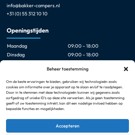
info@bakker-campers.nl
+31 (0) 55 312 10 10
Openingstijden
Maandag
09:00 – 18:00
Dinsdag
09:00 – 18:00
Woensdag
09:00 – 18:00
Beheer toestemming
Donderdag
09:00 – 18:00
Vrijdag
09:00 – 18:00
Om de beste ervaringen te bieden, gebruiken wij technologieën zoals
cookies om informatie over je apparaat op te slaan en/of te raadplegen.
Zaterdag
09:00 – 17:00
Door in te stemmen met deze technologieën kunnen wij gegevens zoals
Zondag
Gesloten
surfgedrag of unieke ID's op deze site verwerken. Als je geen toestemming
geeft of uw toestemming intrekt, kan dit een nadelige invloed hebben op
bepaalde functies en mogelijkheden.
Elke eerste en laatste zondag van de maand geopend
van 12:00 t/m 17:00
Accepteren