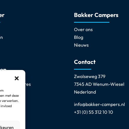
er
Bakker Campers
Over ons
en
Blog
Nieuws
Contact
ten
Zwolseweg 379
van accessoires
7345 AD Wenum-Wiesel
 om
 & reinigen
Nederland
men met deze
erstel
e verwerken.
info@bakker-campers.nl
 invloed
oud & APK
+31 (0) 55 312 10 10
ering
rkeuren