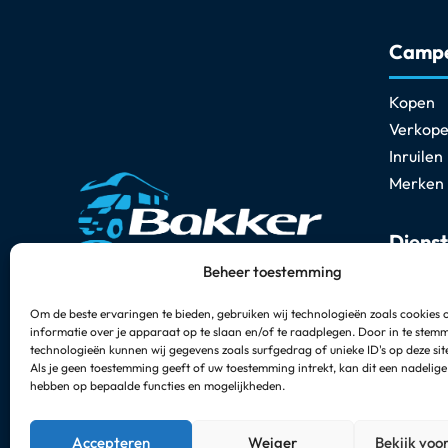
Camp
Kopen
Verkop
Inruilen
Merken
Diens
Beheer toestemming
Inbouw 
Om de beste ervaringen te bieden, gebruiken wij technologieën zoals cookies
Poetsen
informatie over je apparaat op te slaan en/of te raadplegen. Door in te stem
Schadeh
technologieën kunnen wij gegevens zoals surfgedrag of unieke ID's op deze sit
Als je geen toestemming geeft of uw toestemming intrekt, kan dit een nadelige
Onderh
hebben op bepaalde functies en mogelijkheden.
Financi
Accepteren
Weiger
Bekijk voo