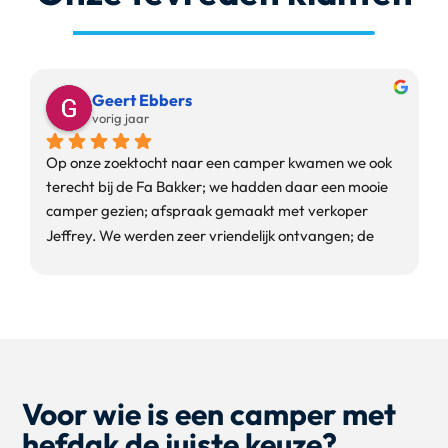
Geert Ebbers
vorig jaar
Op onze zoektocht naar een camper kwamen we ook 
terecht bij de Fa Bakker; we hadden daar een mooie 
camper gezien; afspraak gemaakt met verkoper 
Jeffrey. We werden zeer vriendelijk ontvangen; de 
camper die we op het oog hadden bleek uiteindelijk 
toch niet de ware te zijn. Jeffrey heeft vervolgens alle 
moeite gedaan en tijd genomen om ons alternatieven 
te laten zien. Uiteindelijk bleken de campers die 
Jeffrey ons liet zien toch niet te voldoen aan hetgeen 
wij zochten en hebben wij inmiddels elders een camper 
Voor wie is een camper met
gekocht. Neemt niet weg dat we met een heel goed 
gevoel terugkijken op de klantvriendelijkheid van de 
hefdak de juiste keuze?