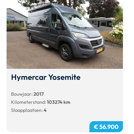
Hymercar Yosemite
Bouwjaar:
2017
Kilometerstand:
103274 km
Slaapplaatsen:
4
€ 56.900