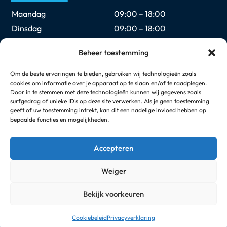
Maandag
09:00 – 18:00
Dinsdag
09:00 – 18:00
Woensdag
09:00 – 18:00
Beheer toestemming
Donderdag
09:00 – 18:00
Vrijdag
09:00 – 18:00
Om de beste ervaringen te bieden, gebruiken wij technologieën zoals
cookies om informatie over je apparaat op te slaan en/of te raadplegen.
Zaterdag
09:00 – 17:00
Door in te stemmen met deze technologieën kunnen wij gegevens zoals
Zondag
Gesloten
surfgedrag of unieke ID's op deze site verwerken. Als je geen toestemming
geeft of uw toestemming intrekt, kan dit een nadelige invloed hebben op
bepaalde functies en mogelijkheden.
Elke eerste en laatste zondag van de maand geopend
van 12:00 t/m 17:00
Accepteren
Weiger
© Copyright 2026
Arimpex Media Services
Bekijk voorkeuren
Neem contact met ons op
Algemene voorwaarden
Privacybeleid
Cookiebeleid
Cookiebeleid
Privacyverklaring