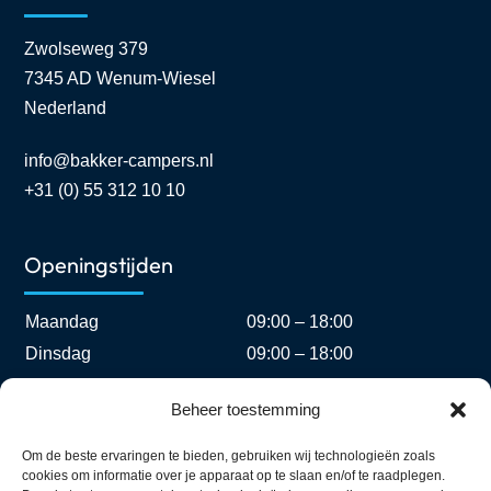
Zwolseweg 379
7345 AD Wenum-Wiesel
Nederland
info@bakker-campers.nl
+31 (0) 55 312 10 10
Openingstijden
Maandag
09:00 – 18:00
Dinsdag
09:00 – 18:00
Woensdag
09:00 – 18:00
Beheer toestemming
Donderdag
09:00 – 18:00
Vrijdag
09:00 – 18:00
Om de beste ervaringen te bieden, gebruiken wij technologieën zoals
cookies om informatie over je apparaat op te slaan en/of te raadplegen.
Zaterdag
09:00 – 17:00