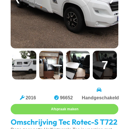
❮
❯
7
2016
96652
Handgeschakeld
Afspraak maken
Omschrijving Tec Rotec-S T722