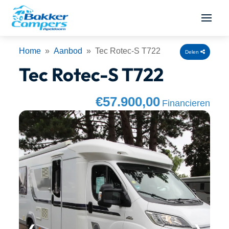
Home
»
Aanbod
» Tec Rotec-S T722
Delen
Tec Rotec-S T722
€57.900,00
Financieren