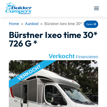
Home
»
Aanbod
» Bürstner Ixeo time 30* 726 G *
Delen
Bürstner Ixeo time 30*
726 G *
Verkocht
Financieren
VERKOCHT