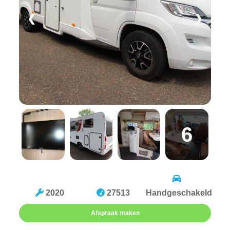
❮
❯
6
2020
27513
Handgeschakeld
Afspraak maken