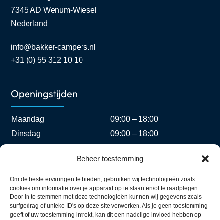
7345 AD Wenum-Wiesel
Nederland
info@bakker-campers.nl
+31 (0) 55 312 10 10
Openingstijden
Maandag
09:00 – 18:00
Dinsdag
09:00 – 18:00
Woensdag
09:00 – 18:00
Beheer toestemming
Donderdag
09:00 – 18:00
Vrijdag
09:00 – 18:00
Om de beste ervaringen te bieden, gebruiken wij technologieën zoals
cookies om informatie over je apparaat op te slaan en/of te raadplegen.
Zaterdag
09:00 – 17:00
Door in te stemmen met deze technologieën kunnen wij gegevens zoals
Zondag
Gesloten
surfgedrag of unieke ID's op deze site verwerken. Als je geen toestemming
geeft of uw toestemming intrekt, kan dit een nadelige invloed hebben op