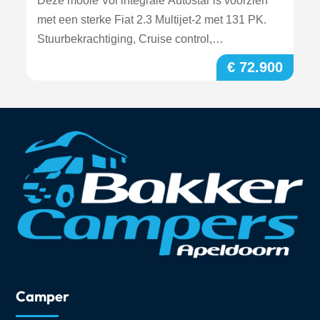
Deze mooie Vol integrale Autostar is voorzien
met een sterke Fiat 2.3 Multijet-2 met 131 PK.
Stuurbekrachtiging, Cruise control,
Chauffeursdeur,
€ 72.900
Camper