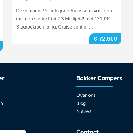
Deze mooie Vol integrale Autostar is voorzien
met een sterke Fiat 2.3 Multijet-2 met 131 PK.
Stuurbekrachtiging, Cruise control,
Chauffeursdeur,
€ 72.900
er
Bakker Campers
Over ons
en
Blog
Nieuws
Contact