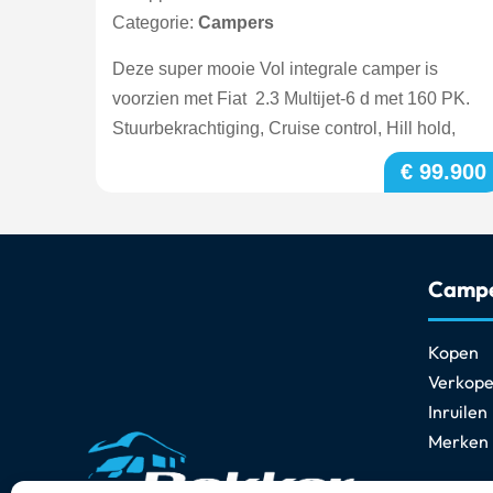
Categorie:
Campers
Deze super mooie Vol integrale camper is
voorzien met Fiat 2.3 Multijet-6 d met 160 PK.
Stuurbekrachtiging, Cruise control, Hill hold,
€ 99.900
Camp
Kopen
Verkop
Inruilen
Merken